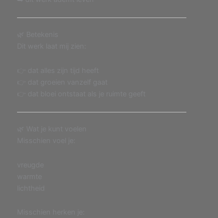
🌿 Betekenis
Dit werk laat mij zien:
👉 dat alles zijn tijd heeft
👉 dat groeien vanzelf gaat
👉 dat bloei ontstaat als je ruimte geeft
🌿 Wat je kunt voelen
Misschien voel je:
vreugde
warmte
lichtheid
Misschien herken je: