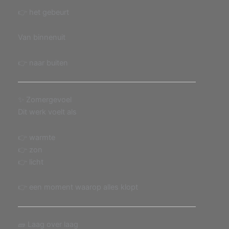
👉 het gebeurt
Van binnenuit
👉 naar buiten
✨ Zomergevoel
Dit werk voelt als
👉 warmte
👉 zon
👉 licht
👉 een moment waarop alles klopt
🧱 Laag over laag