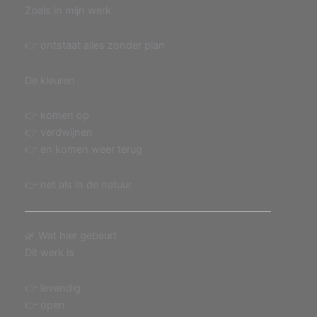
Zoals in mijn werk
👉 ontstaat alles zonder plan
De kleuren
👉 komen op
👉 verdwijnen
👉 en komen weer terug
👉 net als in de natuur
🌿 Wat hier gebeurt
Dit werk is
👉 levendig
👉 open