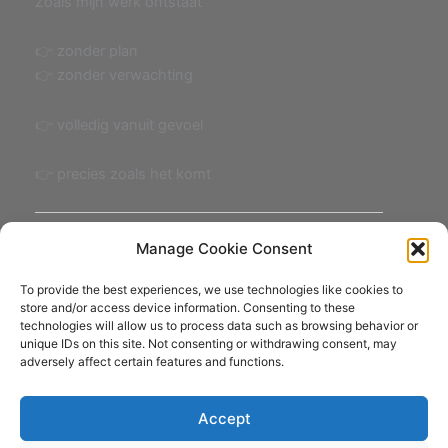
Zoals mijn werk ontstaat
👉 zonder plan
👉 zonder verwachting
👉 volledig vanuit gevoel
👉 precies zoals het komt
💬 Interesse
Manage Cookie Consent
Voel je iets bij dit werk?
To provide the best experiences, we use technologies like cookies to
Laat het me weten 🤍
Contact
store and/or access device information. Consenting to these
technologies will allow us to process data such as browsing behavior or
unique IDs on this site. Not consenting or withdrawing consent, may
adversely affect certain features and functions.
Fotografie: Joostograaf (Joost Kolkman)
Accept