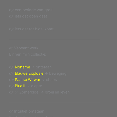
👉 een periode van groei
👉 iets dat open gaat
👉 iets dat tot bloei komt
🌿 Verwant werk
Binnen mijn collectie:
👉
Noname
→ ontstaan
👉
Blauwe Explosie
→ beweging
👉
Paarse Wirwar
→ chaos
👉
Blue II
→ diepte
👉 ✅ Zomerbloei → groei en leven
🌿 Intuïtief ontstaan