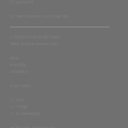
👉 groeiend
👉 een moment van volop zijn
⚡ Verschil met ander werk
Waar andere werken zijn:
diep
krachtig
chaotisch
is dit werk:
👉 licht
👉 vrolijk
👉 in beweging
➡️ dit werk ademt leven