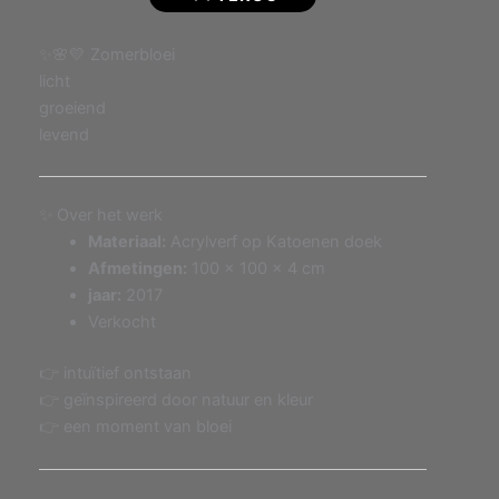
✨🌸💛 Zomerbloei
licht
groeiend
levend
✨ Over het werk
Materiaal:
Acrylverf op Katoenen doek
Afmetingen:
100 x 100 x 4 cm
jaar:
2017
Verkocht
👉 intuïtief ontstaan
👉 geïnspireerd door natuur en kleur
👉 een moment van bloei