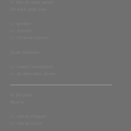
💛 Wat dit werk vertelt
Dit werk gaat over
👉 groeien
👉 openen
👉 tot leven komen
Zoals bloemen
👉 ineens verschijnen
👉 en alles kleur geven
🌸 De bloei
Bloei is
👉 niet te stoppen
👉 niet te sturen