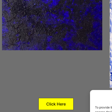
To provide t
access devic