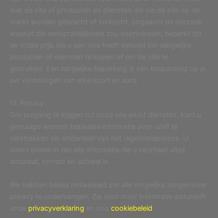
met de site of producten en diensten die via de site op de
markt worden gebracht of verkocht, ongeacht de oorzaak
waaruit die aansprakelijkheid zou voortvloeien, beperkt tot
de totale prijs die u aan ons heeft betaald om dergelijke
producten of diensten te kopen of om de site te
gebruiken. Een dergelijke beperking is van toepassing op al
uw vorderingen van elke soort en aard.
11. Privacy
Om toegang te krijgen tot onze site en/of diensten, kunt u
gevraagd worden bepaalde informatie over uzelf te
verstrekken als onderdeel van het registratieproces. U
stemt ermee in dat alle informatie die u verstrekt altijd
accuraat, correct en actueel is.
We hebben beleid ontwikkeld om alle mogelijke zorgen over
privacy te ondervangen. Zie voor meer informatie alstublieft
onze
privacyverklaring
en ons
cookiebeleid
.