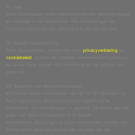
18. Taal
Deze voorwaarden zullen uitsluitend worden geïnterpreteerd
en uitgelegd in het Nederlands. Alle mededelingen en
correspondentie worden uitsluitend in die taal gevoerd.
19. Gehele overeenkomst
Deze Voorwaarden, samen met onze
privacyverklaring
en
cookiebeleid
, vormen de volledige overeenkomst tussen jou
en Atelier Alma Jansen met betrekking tot uw gebruik van
deze site.
20. Bijwerken van deze voorwaarden
Wij kunnen deze voorwaarden van tijd tot tijd bijwerken. U
bent verplicht om deze voorwaarden regelmatig te
controleren op veranderingen of updates. De datum aan het
begin van deze voorwaarden is de laatste
revisiedatum. Wijzigingen in deze voorwaarden worden van
kracht zodra dergelijke wijzigingen op deze site zijn