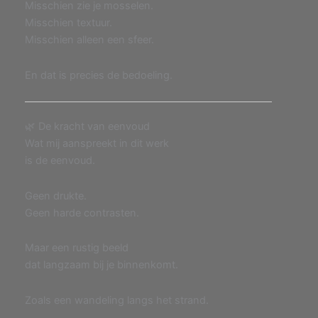
Misschien zie je mosselen.
Misschien textuur.
Misschien alleen een sfeer.
En dat is precies de bedoeling.
🌿 De kracht van eenvoud
Wat mij aanspreekt in dit werk
is de eenvoud.
Geen drukte.
Geen harde contrasten.
Maar een rustig beeld
dat langzaam bij je binnenkomt.
Zoals een wandeling langs het strand.