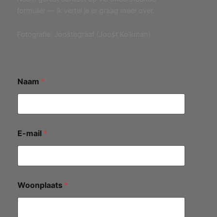
formulier — ik vertel je er graag meer over.
Fotografie: Joostograaf (Joost Kolkman)
Naam
*
E-mail
*
Woonplaats
*