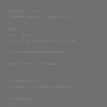
🌊 Wat je kunt voelen
Misschien herken je het gevoel meteen:
wind door je haar
zand onder je voeten
en gedachten die langzaam stiller worden
Dit schilderij hoeft niets uit te leggen.
Het laat je alleen even stilstaan.
🌿 Intuïtief ontstaan
Zoals altijd begon dit werk zonder plan.
Gewoon beginnen.
Voelen.