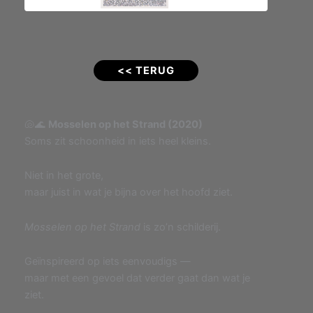
<< TERUG
🐚🌊
Mosselen op het Strand (2020)
Soms zit schoonheid in iets heel kleins.
Niet in het grote,
maar juist in wat je bijna over het hoofd ziet.
Mosselen op het Strand
is zo’n schilderij.
Geïnspireerd op iets eenvoudigs —
maar met een gevoel dat verder gaat dan wat je
ziet.