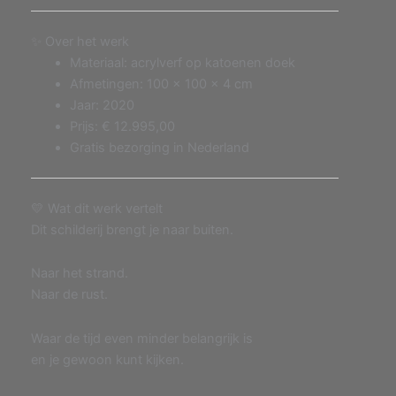
✨ Over het werk
Materiaal: acrylverf op katoenen doek
Afmetingen: 100 x 100 x 4 cm
Jaar: 2020
Prijs: € 12.995,00
Gratis bezorging in Nederland
💛 Wat dit werk vertelt
Dit schilderij brengt je naar buiten.
Naar het strand.
Naar de rust.
Waar de tijd even minder belangrijk is
en je gewoon kunt kijken.