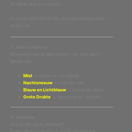
En kijken wat er ontstaat.
En soms leidt dat tot iets dat heel dichtbij voelt —
zoals hier.
🔗 Meer ontdekken
Benieuwd naar andere kanten van mijn werk?
Bekijk ook:
Mist
→ natuur en vervaging
Nachtsneeuw
→ stilte en rust
Blauw en Lichtblauw
→ ruimte en adem
Grote Drukte
→ beweging en contrast
💬 Interesse
Voel je iets bij dit schilderij?
Neem gerust contact op via onderstaande