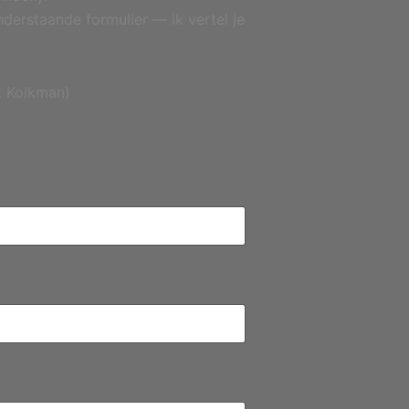
derstaande formulier — ik vertel je
t Kolkman)