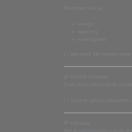
Misschien voel je:
energie
spanning
levendigheid
👉 een werk dat telkens anders
🌿 Intuïtief ontstaan
Zoals altijd ontstond dit zonde
👉 kleur en gevoel bepaalden 
💬 Interesse
Ben je geïnteresseerd in dit sch