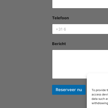
Telefoon
Bericht
Reserveer nu
To provide t
access devic
data such as
withdrawing