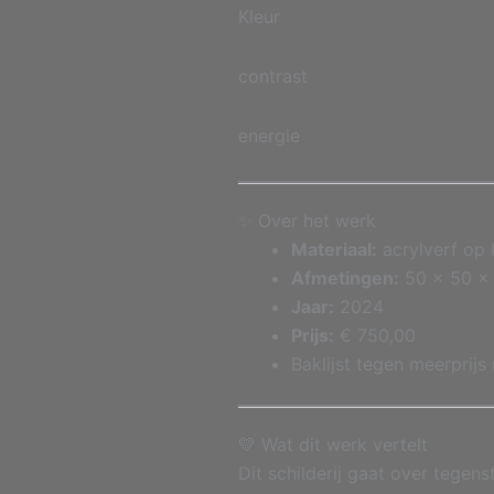
Kleur
contrast
energie
✨ Over het werk
Materiaal:
acrylverf op
Afmetingen:
50 x 50 x
Jaar:
2024
Prijs:
€ 750,00
Baklijst tegen meerprijs
💛 Wat dit werk vertelt
Dit schilderij gaat over tegenst