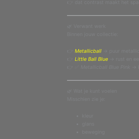
👉 dat contrast maakt het sp
🌿 Verwant werk
Binnen jouw collectie:
👉
Metallicball
→ puur metallic
👉
Little Ball Blue
→ rust en e
👉 ✅
Metallicball Blue Pink
→ k
🌿 Wat je kunt voelen
Misschien zie je:
kleur
glans
beweging