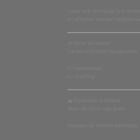
zoals ook zichtbaar is in ande
en effecten worden opgebou
🌿 Vorm en kracht
De balvorm blijft terugkomen
👉 herkenbaar
👉 krachtig
🌊 Dynamiek in balans
Waar de vorm rust geeft
brengen de kleuren beweging