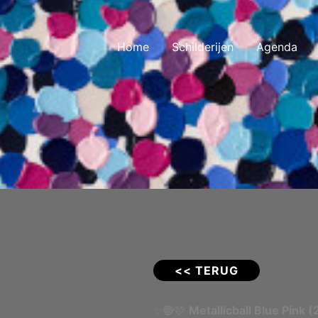
Home
Schilderijen
Agenda
<< TERUG
✨🔵🩷
Metallicball Blue Pink 