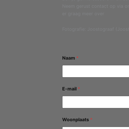
Neem gerust contact op via on
er graag meer over
Fotografie: Joostograaf (Joos
Naam
*
E-mail
*
Woonplaats
*