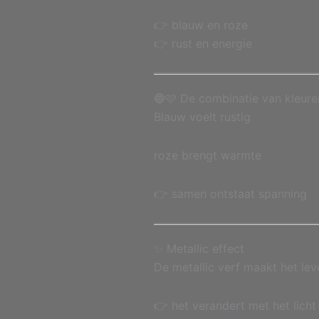
👉 blauw en roze
👉 rust en energie
🔵🩷 De combinatie van kleure
Blauw voelt rustig
roze brengt warmte
👉 samen ontstaat spanning
✨ Metallic effect
De metallic verf maakt het le
👉 het verandert met het licht