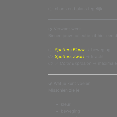
👉 chaos en balans tegelijk
🌿 Verwant werk
Binnen jouw collectie zit hier een d
👉
Spetters Blauw
→ beweging
👉
Spetters Zwart
→ kracht
👉 ✅
Color Explosion
→ maximale 
🌿 Wat je kunt voelen
Misschien zie je:
kleur
beweging