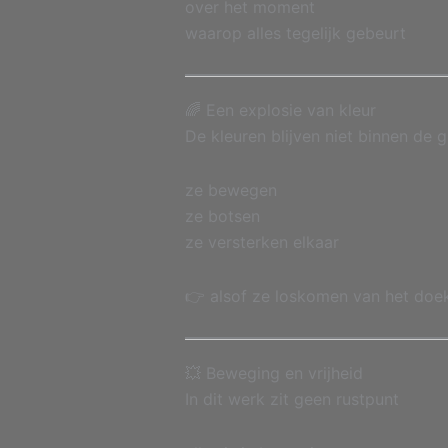
over het moment
waarop alles tegelijk gebeurt
🌈 Een explosie van kleur
De kleuren blijven niet binnen de 
ze bewegen
ze botsen
ze versterken elkaar
👉 alsof ze loskomen van het doe
💥 Beweging en vrijheid
In dit werk zit geen rustpunt