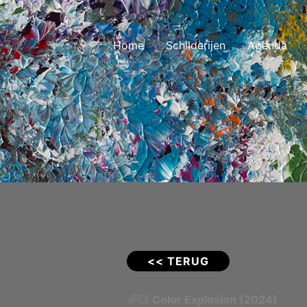
Home
Schilderijen
Agenda
<< TERUG
🌈💥
Color Explosion (2024)