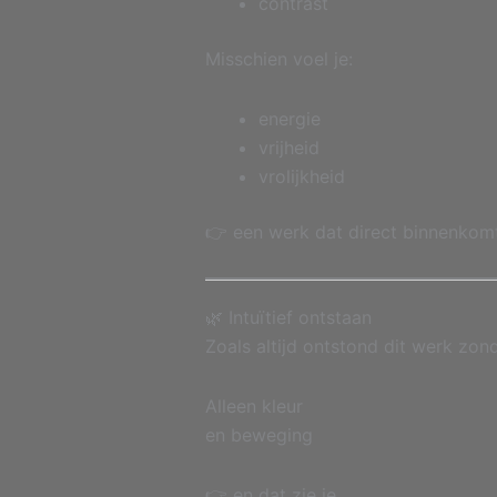
contrast
Misschien voel je:
energie
vrijheid
vrolijkheid
👉 een werk dat direct binnenkom
🌿 Intuïtief ontstaan
Zoals altijd ontstond dit werk zon
Alleen kleur
en beweging
👉 en dat zie je