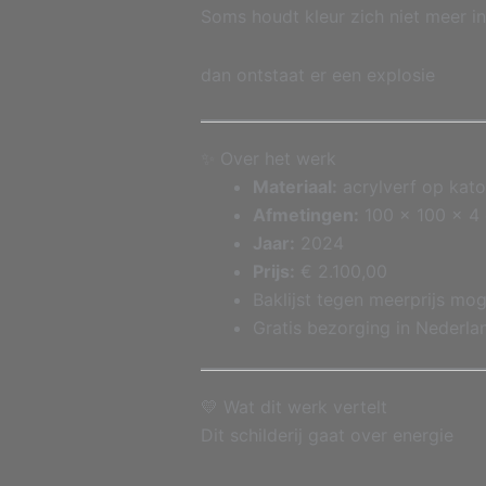
Soms houdt kleur zich niet meer i
dan ontstaat er een explosie
✨ Over het werk
Materiaal:
acrylverf op kat
Afmetingen:
100 x 100 x 4
Jaar:
2024
Prijs:
€ 2.100,00
Baklijst tegen meerprijs mog
Gratis bezorging in Nederla
💛 Wat dit werk vertelt
Dit schilderij gaat over energie