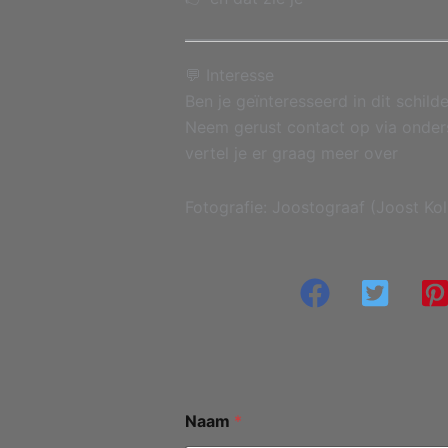
💬 Interesse
Ben je geïnteresseerd in dit schilde
Neem gerust contact op via onder
vertel je er graag meer over
Fotografie: Joostograaf (Joost Ko
Naam
*