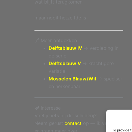
wat blijft terugkomen
maar nooit hetzelfde is
🔗 Meer ontdekken
Delftsblauw IV
→ verdieping in
de serie
Delftsblauw V
→ krachtigere
variatie
Mosselen Blauw/Wit
→ speelser
en herkenbaar
💬 Interesse
Voel je iets bij dit schilderij?
Neem gerust
contact
op — ik vertel je
To provide t
er graag meer over.