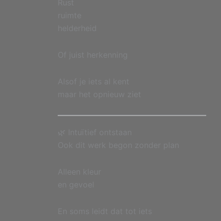
Rust
ruimte
helderheid
Of juist herkenning
Alsof je iets al kent
maar het opnieuw ziet
🌿 Intuïtief ontstaan
Ook dit werk begon zonder plan
Alleen kleur
en gevoel
En soms leidt dat tot iets