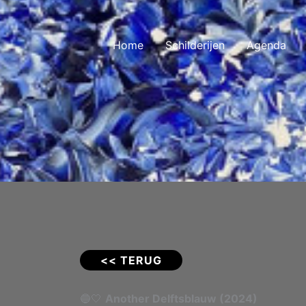
Home
Schilderijen
Agenda
<< TERUG
🔵🤍
Another Delftsblauw (2024)