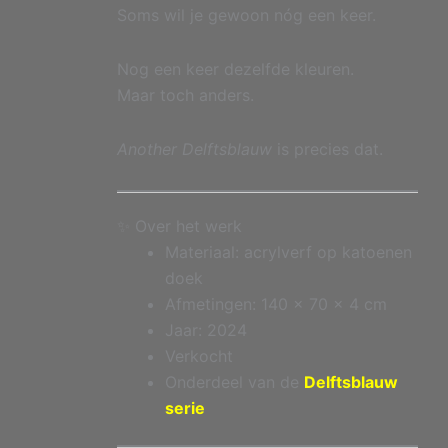
Soms wil je gewoon nóg een keer.
Nog een keer dezelfde kleuren.
Maar toch anders.
Another Delftsblauw
is precies dat.
✨ Over het werk
Materiaal: acrylverf op katoenen
doek
Afmetingen: 140 x 70 x 4 cm
Jaar: 2024
Verkocht
Onderdeel van de
Delftsblauw
serie