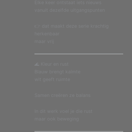
Elke keer ontstaat iets nieuws
vanuit dezelfde uitgangspunten
👉 dat maakt deze serie krachtig
herkenbaar
maar vrij
🌊 Kleur en rust
Blauw brengt kalmte
wit geeft ruimte
Samen creëren ze balans
In dit werk voel je die rust
maar ook beweging