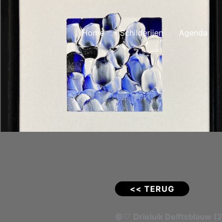
Home
Schilderijen
Agenda
<< TERUG
🔵🤍
Drieluik Delftsblauw (