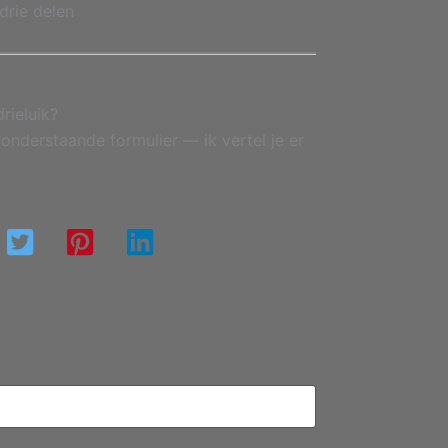
drie delen
drieluik?
onderstaande formulier — ik vertel je er