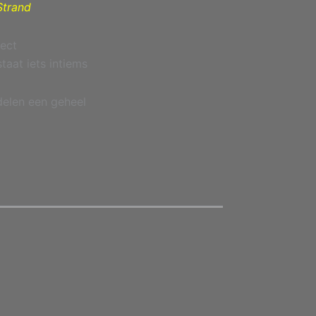
Strand
fect
taat iets intiems
elen een geheel