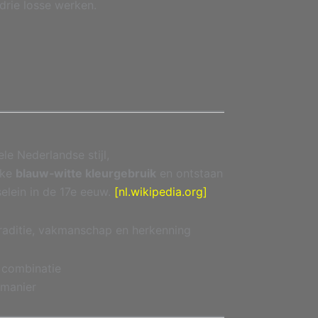
drie losse werken.
ele Nederlandse stijl,
eke
blauw‑witte kleurgebruik
en ontstaan
selein in de 17e eeuw.
[nl.wikipedia.org]
raditie, vakmanschap en herkenning
e combinatie
 manier