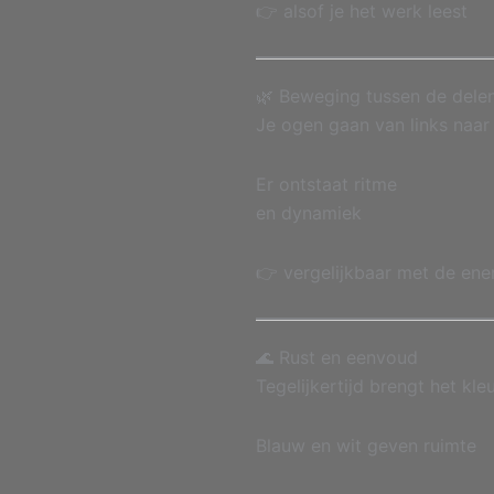
👉 alsof je het werk leest
🌿 Beweging tussen de dele
Je ogen gaan van links naar
Er ontstaat ritme
en dynamiek
👉 vergelijkbaar met de ene
🌊 Rust en eenvoud
Tegelijkertijd brengt het kle
Blauw en wit geven ruimte