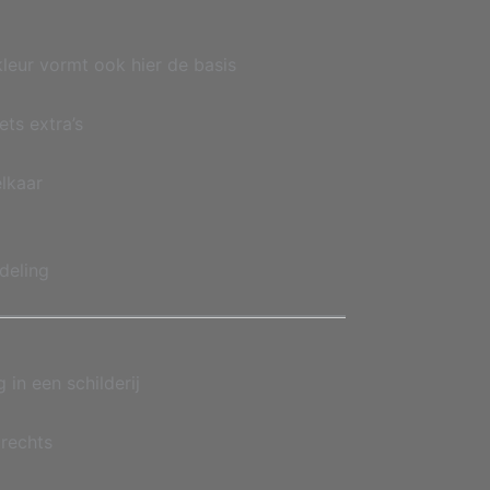
leur vormt ook hier de basis
ets extra’s
elkaar
deling
 in een schilderij
 rechts