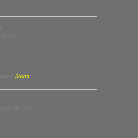
n
 rechts
rgie in
Storm
urgebruik rust