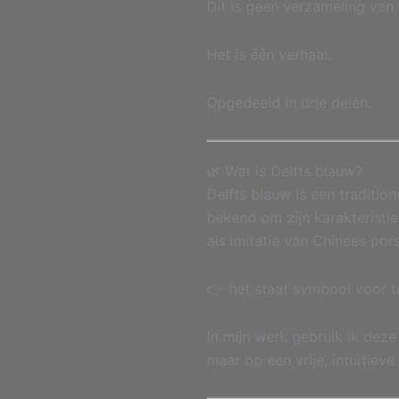
Dit is geen verzameling van 
Het is één verhaal.
Opgedeeld in drie delen.
🌿 Wat is Delfts blauw?
Delfts blauw is een tradition
bekend om zijn karakteristi
als imitatie van Chinees por
👉 het staat symbool voor t
In mijn werk gebruik ik dez
maar op een vrije, intuïtieve