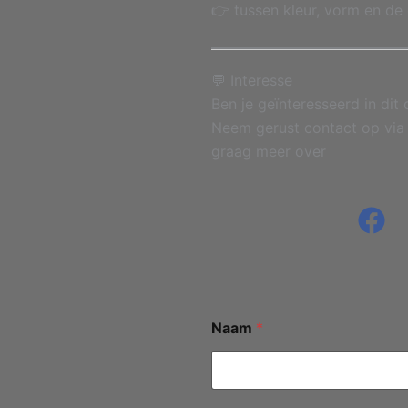
👉 tussen kleur, vorm en de 
💬 Interesse
Ben je geïnteresseerd in dit 
Neem gerust contact op via 
graag meer over
Naam
*