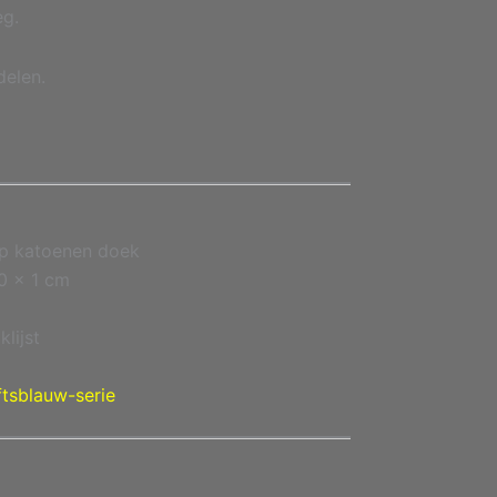
eg.
delen.
op katoenen doek
0 × 1 cm
lijst
ftsblauw-serie