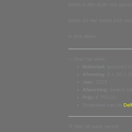
Soms is één doek niet geno
Soms wil een beeld zich ver
In drie delen.
✨ Over het werk
Materiaal:
acrylverf 
Afmeting:
3 × 20 × 2
Jaar:
2025
Afwerking:
zwarte bak
Prijs:
€ 750,00
Onderdeel van de
Del
💛 Wat dit werk vertelt