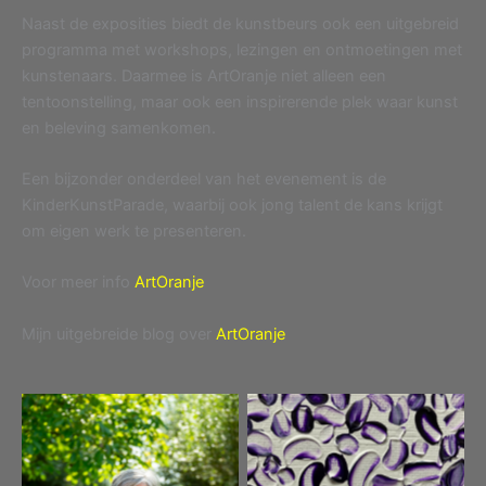
Naast de exposities biedt de kunstbeurs ook een uitgebreid
programma met workshops, lezingen en ontmoetingen met
kunstenaars. Daarmee is ArtOranje niet alleen een
tentoonstelling, maar ook een inspirerende plek waar kunst
en beleving samenkomen.
Een bijzonder onderdeel van het evenement is de
KinderKunstParade, waarbij ook jong talent de kans krijgt
om eigen werk te presenteren.
Voor meer info
ArtOranje
Mijn uitgebreide blog over
ArtOranje