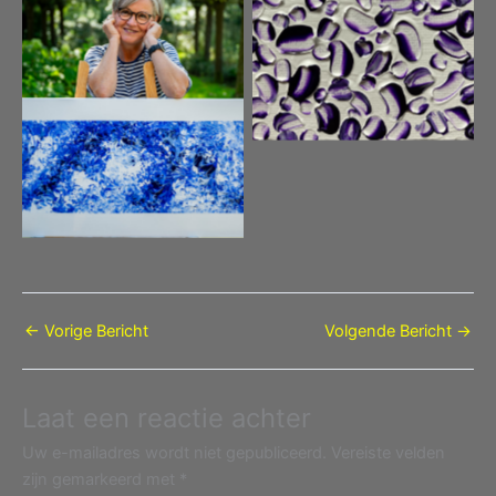
“handgemaakt cadeautje –
Almaatje schilderijtje”
Geen bijschrift
←
Vorige Bericht
Volgende Bericht
→
Laat een reactie achter
Uw e-mailadres wordt niet gepubliceerd.
Vereiste velden
zijn gemarkeerd met
*