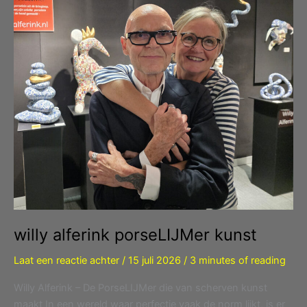
willy alferink porseLIJMer kunst
Laat een reactie achter
/
15 juli 2026
/
3 minutes of reading
Willy Alferink – De PorseLIJMer die van scherven kunst
maakt In een wereld waar perfectie vaak de norm lijkt, is er