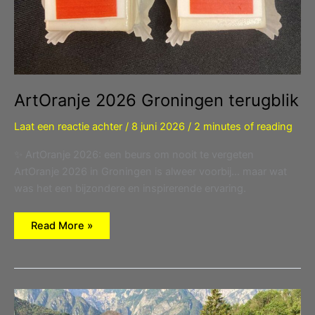
ArtOranje 2026 Groningen terugblik
Laat een reactie achter
/
8 juni 2026
/
2 minutes of reading
✨ ArtOranje 2026: een beurs om nooit te vergeten
ArtOranje 2026 in Groningen is alweer voorbij… maar wat
was het een bijzondere en inspirerende ervaring.
ArtOranje
Read More »
2026
Groningen
terugblik