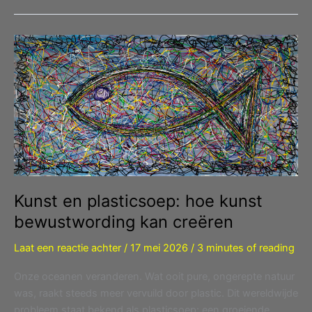
Kunst en plasticsoep: hoe kunst
bewustwording kan creëren
Laat een reactie achter
/
17 mei 2026
/
3 minutes of reading
Onze oceanen veranderen. Wat ooit pure, ongerepte natuur
was, raakt steeds meer vervuild door plastic. Dit wereldwijde
probleem staat bekend als plasticsoep: een groeiende