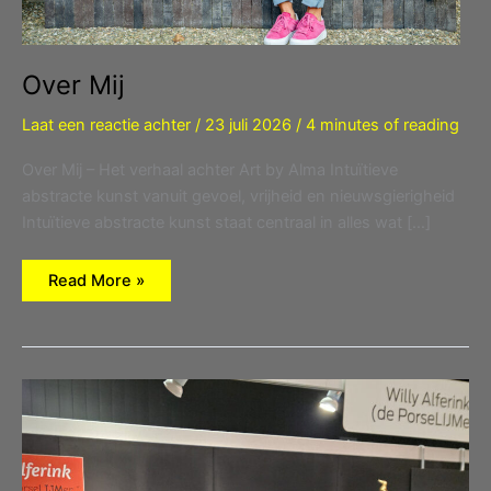
Over Mij
Laat een reactie achter
/
23 juli 2026
/
4 minutes of reading
Over Mij – Het verhaal achter Art by Alma Intuïtieve
abstracte kunst vanuit gevoel, vrijheid en nieuwsgierigheid
Intuïtieve abstracte kunst staat centraal in alles wat […]
Over
Read More »
Mij