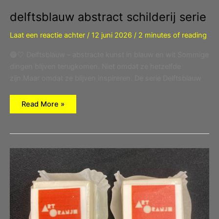
delftsblauw abstract schilderij serie
Laat een reactie achter
/
12 juni 2026
/
2 minutes of reading
🔵🤍 Delftsblauw – abstracte kunst in blauw en wit Sommige
dingen blijven terugkomen. Niet omdat ze hetzelfde
zijn.Maar omdat ze blijven inspireren. De serie Delftsblauw
delftsblauw
Read More »
abstract
schilderij
serie