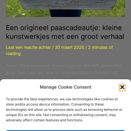
Een origineel paascadeautje: kleine
kunstwerkjes met een groot verhaal
Laat een reactie achter
/
30 maart 2026
/
2 minutes of
reading
Pasen staat voor kleur, nieuw begin en iets liefs geven Ben
je op zoek naar een leuk en origineel paascadeautje? Iets
anders dan chocolade, maar
Manage Cookie Consent
Een
Read More »
origineel
To provide the best experiences, we use technologies like cookies to
paascadeautje:
store and/or access device information. Consenting to these
kleine
technologies will allow us to process data such as browsing behavior or
kunstwerkjes
met
unique IDs on this site. Not consenting or withdrawing consent, may
een
adversely affect certain features and functions.
groot
1
2
…
6
Volgende
→
verhaal