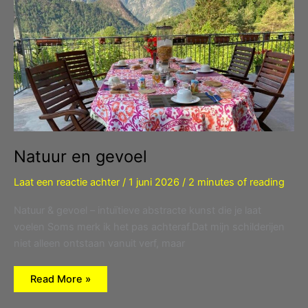
Natuur en gevoel
Laat een reactie achter
/
1 juni 2026
/
2 minutes of reading
Natuur & gevoel – intuïtieve abstracte kunst die je laat
voelen Soms merk ik het pas achteraf.Dat mijn schilderijen
niet alleen ontstaan vanuit verf, maar
Natuur
Read More »
en
gevoel