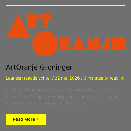
ArtOranje Groningen
Laat een reactie achter
/
22 mei 2026
/
3 minutes of reading
ArtOranje Groningen – een kunstbeurs vol inspiratie en
beleving ArtOranje is een bijzondere kunstbeurs die kunst
dichter bij mensen brengt. Op 6 en 7 juni
ArtOranje
Read More »
Groningen