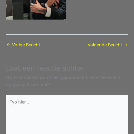
←
Vorige Bericht
Volgende Bericht
→
Laat een reactie achter
Uw e-mailadres wordt niet gepubliceerd.
Vereiste velden
zijn gemarkeerd met
*
Typ
hier...