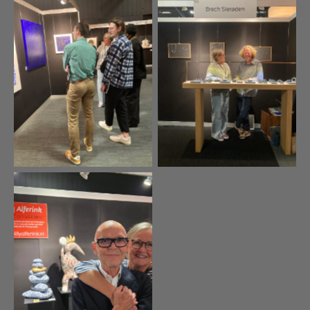
Maarten van Brecht
Enthousiaste bezoekers
sieraden en Alma
Willy de porselijmer en
Alma