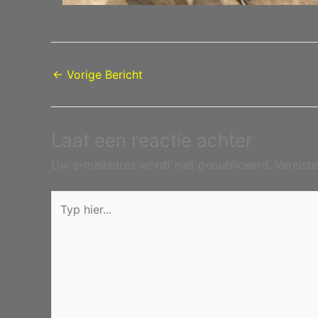
←
Vorige Bericht
Laat een reactie achter
Uw e-mailadres wordt niet gepubliceerd.
Vereist
Typ
hier...