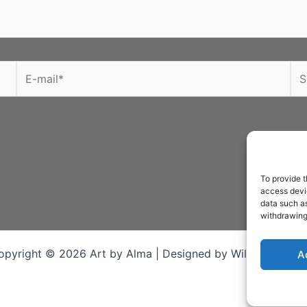
E-
Sit
mail*
To provide t
access devic
data such as
withdrawing
opyright © 2026 Art by Alma | Designed by Willem Rijkebo
A