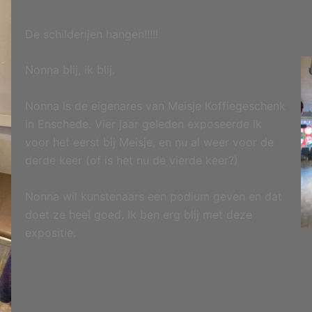
De schilderijen hangen!!!!!
Nonna blij, ik blij.
Nonna is de eigenares van Meisje Koffiegeschenk
in Enschede. Vier jaar geleden exposeerde ik
voor het eerst bij Meisje, en nu al weer voor de
derde keer (of is het nu de vierde keer?)
Nonna wil kunstenaars een podium geven en dat
doet ze heel goed. Ik ben erg blij met deze
expositie.