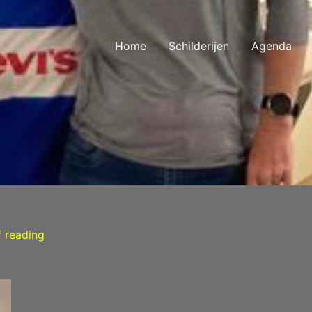
Home
Schilderijen
Agenda
f reading