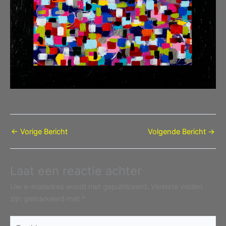
←
Vorige Bericht
Volgende Bericht
→
Laat een reactie achter
Uw e-mailadres wordt niet gepubliceerd.
Vereiste velden
zijn gemarkeerd met
*
Typ