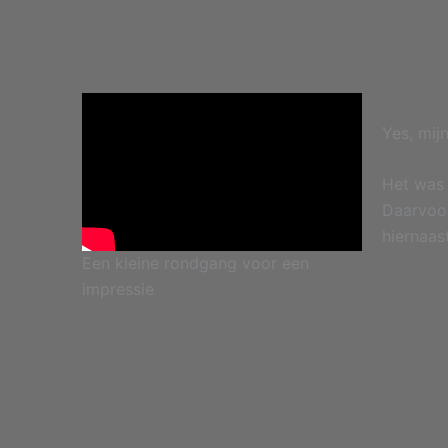
Yes, mijn
Het was 
Daarvoor
hiernaas
Een kleine rondgang voor een
impressie