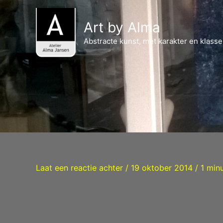
Ga
naar
Art by Alma
de
Abstracte kunst, met karakter en klasse
inhoud
Laat een reactie achter
/
19 oktober 2014
/
1 min