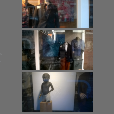
Thriller
.
Blueground
s
.
Het gaat om het schilderij, het
beeld is door iemand anders
gemaakt