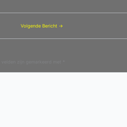
Volgende Bericht
→
e velden zijn gemarkeerd met
*