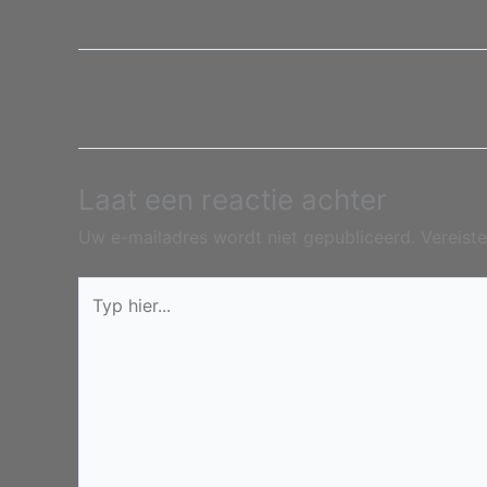
Laat een reactie achter
Uw e-mailadres wordt niet gepubliceerd.
Vereist
Typ
hier...