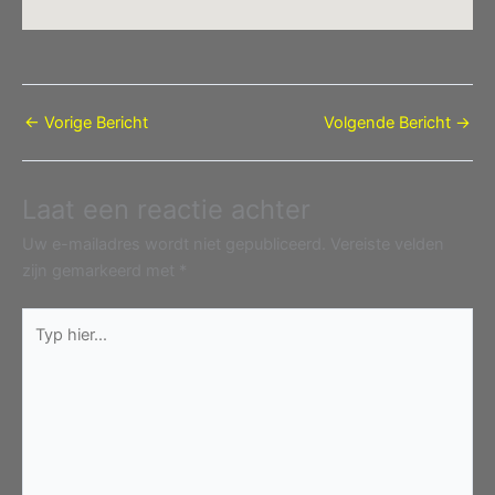
←
Vorige Bericht
Volgende Bericht
→
Laat een reactie achter
Uw e-mailadres wordt niet gepubliceerd.
Vereiste velden
zijn gemarkeerd met
*
Typ
hier...