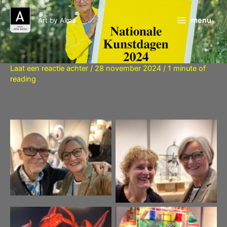
Ga
naar
menu
Art by Alma
de
inhoud
Laat een reactie achter
/
28 november 2024
/
1 minute of
reading
Willy Alferink
Tony de Brouwer