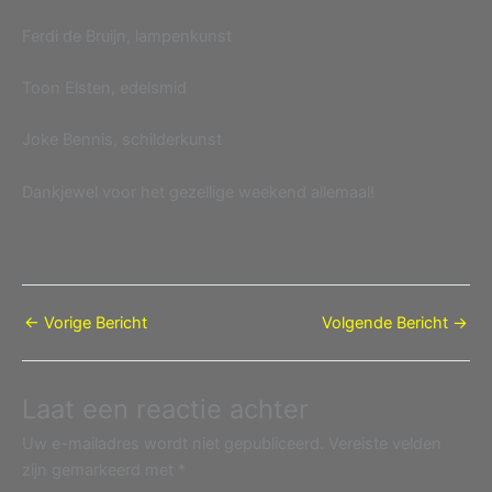
Ferdi de Bruijn, lampenkunst
Toon Elsten, edelsmid
Joke Bennis, schilderkunst
Dankjewel voor het gezellige weekend allemaal!
←
Vorige Bericht
Volgende Bericht
→
Laat een reactie achter
Uw e-mailadres wordt niet gepubliceerd.
Vereiste velden
zijn gemarkeerd met
*