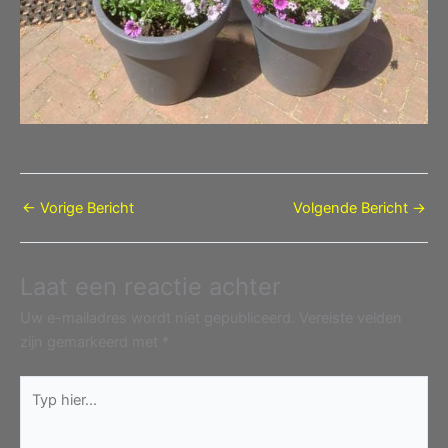
←
Vorige Bericht
Volgende Bericht
→
Laat een reactie achter
Uw e-mailadres wordt niet gepubliceerd.
Vereiste velden
zijn gemarkeerd met
*
Typ
hier...