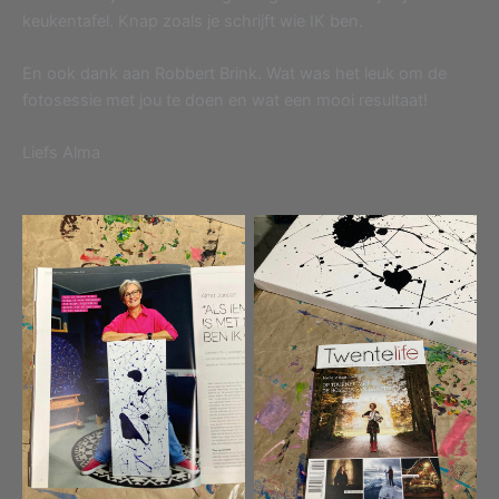
keukentafel. Knap zoals je schrijft wie IK ben.
En ook dank aan Robbert Brink. Wat was het leuk om de
fotosessie met jou te doen en wat een mooi resultaat!
Liefs Alma
Geen bijschrift
Geen bijschrift