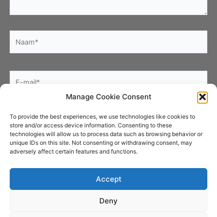
Naam*
E-
mail*
Manage Cookie Consent
Site
To provide the best experiences, we use technologies like cookies to
store and/or access device information. Consenting to these
technologies will allow us to process data such as browsing behavior or
unique IDs on this site. Not consenting or withdrawing consent, may
adversely affect certain features and functions.
Accept
Deny
Copyright © 2026 Art by Alma | Designed by Willem Rijkeboer