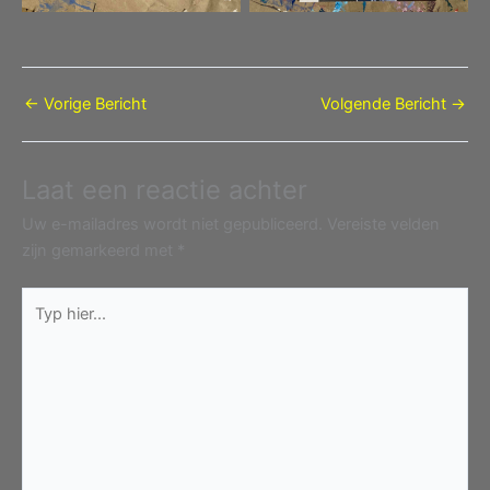
←
Vorige Bericht
Volgende Bericht
→
Laat een reactie achter
Uw e-mailadres wordt niet gepubliceerd.
Vereiste velden
zijn gemarkeerd met
*
Typ
hier...