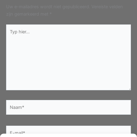
Uw e-mailadres wordt niet gepubliceerd.
Vereiste velden
zijn gemarkeerd met
*
Typ
hier...
Naam*
E-
mail*