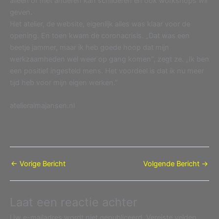
alleen of met anderen kan schilderen en ook workshops wil
geven.
Het atelier, de website, eigenlijk alles was klaar voor de
opening. En toen kwam de coronacrisis. „Dat was een
beetje jammer, maar ik heb goede hoop dat mijn
werkzaamheden wel weer op gang komen”, zegt ze. „Ik ben
een positief ingesteld mens. Het voordeel is dat ik nu meer
tijd heb voor mijn eigen werken.”
atelieralmajansen.nl
←
Vorige Bericht
Volgende Bericht
→
Laat een reactie achter
Uw e-mailadres wordt niet gepubliceerd.
Vereiste velden