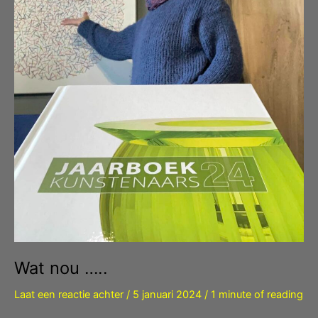
Wat nou …..
Laat een reactie achter
/
5 januari 2024
/
1 minute of reading