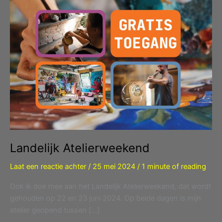
Landelijk Atelierweekend
Laat een reactie achter
/
25 mei 2024
/
1 minute of reading
Ook ik doe mee aan het Landelijk Atelierweekend, dat wordt
gehouden op 22 en 23 juni 2024. Op beide dagen is mijn
atelier geopend tussen […]