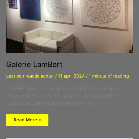
Galerie LamBert
Laat een reactie achter
/
11 april 2024
/
1 minute of reading
Even ME TIME…… Zie mij dan shinen!!!! Sinds 11 april
exposeer ik met meer schilderijen bij Galerie LamBert in
Ootmarsum. Dankjewel Lambert dat ik de
Galerie
Read More »
LamBert