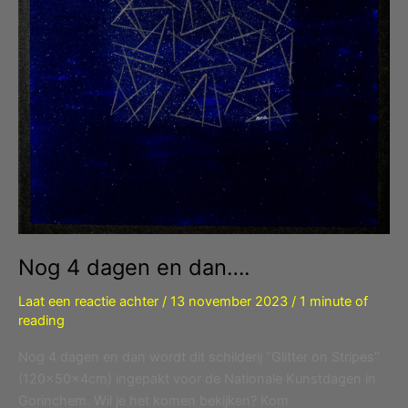
Nog 4 dagen en dan….
Laat een reactie achter
/
13 november 2023
/
1 minute of
reading
Nog 4 dagen en dan wordt dit schilderij “Glitter on Stripes”
(120x50x4cm) ingepakt voor de Nationale Kunstdagen in
Gorinchem. Wil je het komen bekijken? Kom