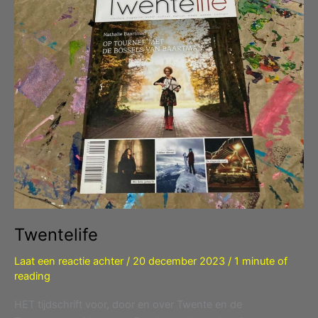
Twentelife
Laat een reactie achter
/
20 december 2023
/
1 minute of
reading
HET tijdschrift voor, door en over Twente en de