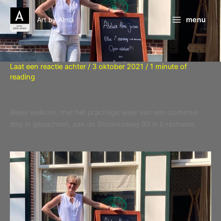
Ga
naar
menu
Art by Alma
de
inhoud
Laat een reactie achter
/
3 oktober 2021
/
1 minute of
reading
Wees welkom, met het prachtige weer van een zomerse
dag in gedachten, aan de Stroinksweg 90 in Enschede.