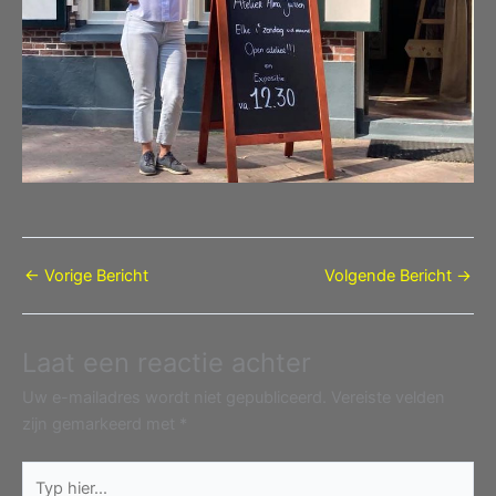
←
Vorige Bericht
Volgende Bericht
→
Laat een reactie achter
Uw e-mailadres wordt niet gepubliceerd.
Vereiste velden
zijn gemarkeerd met
*
Typ