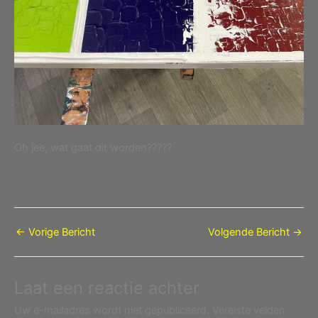
Oh jee, wat gaat dit worden?????
←
Vorige Bericht
Volgende Bericht
→
Laat een reactie achter
Uw e-mailadres wordt niet gepubliceerd.
Vereiste velden