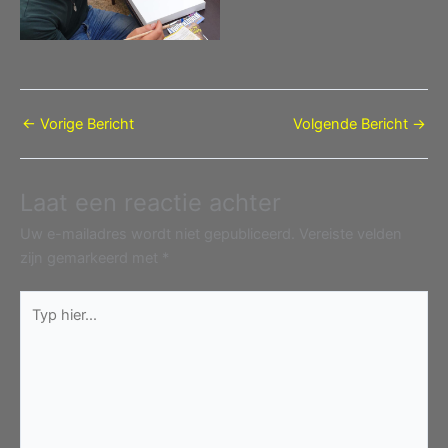
←
Vorige Bericht
Volgende Bericht
→
Laat een reactie achter
Uw e-mailadres wordt niet gepubliceerd.
Vereiste velden
zijn gemarkeerd met
*
Typ
hier...