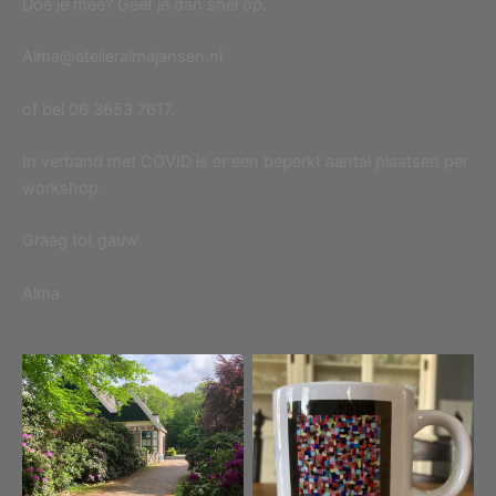
Doe je mee? Geef je dan snel op.
Alma@atelieralmajansen.nl
of bel 06 3653 7617.
In verband met COVID is er een beperkt aantal plaatsen per
workshop.
Graag tot gauw.
Alma
Geen bijschrift
Geen bijschrift